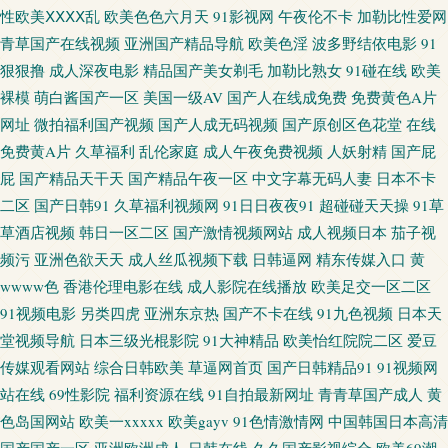
性欧美ⅩⅩⅩⅩ乱
欧美色色六月天
91影视网
午夜伦不卡
加勒比性爱网
青草国产在线视频
亚洲国产精品导航
欧美色淫
波多野结依电影
91
莓 福利网址导航 玖玖精品在线 久热在线精品 国产精品国产 东京热av导航 蜜
狠狠撸
成人深夜电影
精品国产美女剃毛
加勒比熟女
91碰在线
欧美
芽性爱亚洲 一本道综合色色 99精品99 久久男同 欧美性爱综合楼 午夜社区 操
裸模
萌白酱国产一区
美国一级AV
国产人在线成免费
免费黄色A片
网址
微拍福利国产视频
国产人成无码视频
国产原创区色花堂
在线
逼视频不卡 欧美卡久久 一本到高清无码 www五月激情 黄色电影黄址 少妇
免费黄A片
久草福利
乱伦家庭
成人午夜免费视频
人妖射精
国产屁
屁
国产精品天干天
国产精品午夜一区
中文字幕无码人妻
日本不卡
AV影院 91在线论坛 国产精品38 伦理在线观看 日韩黄色网 91免费高清视频
二区
国产日韩91
久草福利视频网
91日日夜夜91
超碰碰天天操
91草
草酒店视频
韩日一区二区
国产激情视频网站
成人视频日本
茄子视
超碰社区自拍 国产65页 狼友色五月天 欧美女网站 做爱91官网 超碰碰人人妻
频污
亚洲色欲天天
成人丝瓜视频下载
日韩逼网
精东传媒入口
黄
wwww色
香港伦理电影在线
成人影院在线播放
欧美足交一区二区
国产在线观看亚毛 六月天AV 午夜影院黄色的 91午夜激情 成人免费在线看 国
91视频电影
另类四虎
亚洲东京热
国产不卡在线
91九色视频
日本天
堂视频导航
日本三级光棍影院
91大神精品
欧美怡红院院二区
爱豆
产免费情爱视频 久久大香蕉伊人 色宗久久 自拍69 97资源 超碰碰中文 国产性
传媒观看网站
综合日韩欧美
草逼网首页
国产日韩精品91
91视频网
站在线
69性影院
福利资源在线
91自拍最新网址
青青草国产成人
黄
爱图 日韩戍人一级 网站96熟女 亚洲AV色图 91亚洲精品入口 91污秽视频 九
色岛国网站
欧美一xxxxx
欧美gayv
91色情激情网
中国韩国日本高清
一入口 91论坛 超碰99久99 韩国av中文字幕 伊人影院成人A片 精品久久丁香