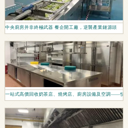
中央廚房并非終極武器 餐企開工廠，逆襲產業鏈源頭
一站式高價回收奶茶店、燒烤店、廚房設備及空調——快