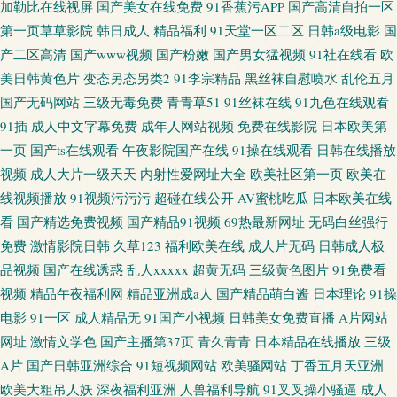
加勒比在线视屏
国产美女在线免费
91香蕉污APP
国产高清自拍一区
第一页草草影院
韩日成人
精品福利
91天堂一区二区
日韩a级电影
国
产二区高清
国产www视频
国产粉嫩
国产男女猛视频
91社在线看
欧
美日韩黄色片
变态另态另类2
91李宗精品
黑丝袜自慰喷水
乱伦五月
国产无码网站
三级无毒免费
青青草51
91丝袜在线
91九色在线观看
91插
成人中文字幕免费
成年人网站视频
免费在线影院
日本欧美第
一页
国产ts在线观看
午夜影院国产在线
91操在线观看
日韩在线播放
视频
成人大片一级天天
内射性爱网址大全
欧美社区第一页
欧美在
线视频播放
91视频污污污
超碰在线公开
AV蜜桃吃瓜
日本欧美在线
看
国产精选免费视频
国产精品91视频
69热最新网址
无码白丝强行
免费
激情影院日韩
久草123
福利欧美在线
成人片无码
日韩成人极
品视频
国产在线诱惑
乱人xxxxx
超黄无码
三级黄色图片
91免费看
视频
精品午夜福利网
精品亚洲成a人
国产精品萌白酱
日本理论
91操
电影
91一区
成人精品无
91国产小视频
日韩美女免费直播
A片网站
网址
激情文学色
国产主播第37页
青久青青
日本精品在线播放
三级
A片
国产日韩亚洲综合
91短视频网站
欧美骚网站
丁香五月天亚洲
欧美大粗吊人妖
深夜福利亚洲
人兽福利导航
91叉叉操小骚逼
成人