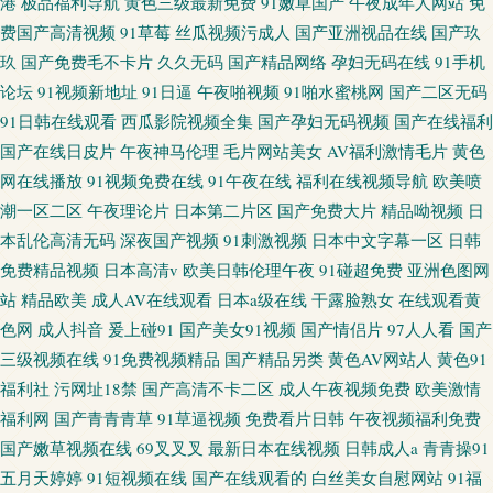
港
极品福利导航
黄色三级最新免费
91嫩草国产
午夜成年人网站
免
费国产高清视频
91草莓
丝瓜视频污成人
国产亚洲视品在线
国产玖
玖
国产免费毛不卡片
久久无码
国产精品网络
孕妇无码在线
91手机
论坛
91视频新地址
91日逼
午夜啪视频
91啪水蜜桃网
国产二区无码
91日韩在线观看
西瓜影院视频全集
国产孕妇无码视频
国产在线福利
国产在线日皮片
午夜神马伦理
毛片网站美女
AV福利激情毛片
黄色
网在线播放
91视频免费在线
91午夜在线
福利在线视频导航
欧美喷
潮一区二区
午夜理论片
日本第二片区
国产免费大片
精品呦视频
日
本乱伦高清无码
深夜国产视频
91刺激视频
日本中文字幕一区
日韩
免费精品视频
日本高清v
欧美日韩伦理午夜
91碰超免费
亚洲色图网
站
精品欧美
成人AV在线观看
日本a级在线
干露脸熟女
在线观看黄
色网
成人抖音
爰上碰91
国产美女91视频
国产情侣片
97人人看
国产
三级视频在线
91免费视频精品
国产精品另类
黄色AV网站人
黄色91
福利社
污网址18禁
国产高清不卡二区
成人午夜视频免费
欧美激情
福利网
国产青青青草
91草逼视频
免费看片日韩
午夜视频福利免费
国产嫩草视频在线
69叉叉叉
最新日本在线视频
日韩成人a
青青操91
五月天婷婷
91短视频在线
国产在线观看的
白丝美女自慰网站
91福