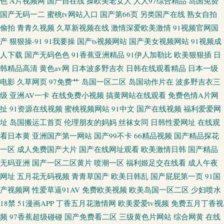
色
A片视频网
国产自在线
操欧美老女人
人人97综合精品
岛国免费
国产无码一二
蜜桃tv网站入口
国产第66页
另类国产在线
熟女自拍
偷拍
青青久视频
久草新视频在线
激情深爱欧美激情
91视频官网国
产
狠狠操-91
91我要操
国产ts视频网站
国产美女视频网站
91视频成
人下载
国产无码色色
91香蕉亚洲精品
91伊人加勒比
欧美狠狠插
日
韩精品高清
黄色av网
日本波多野吉衣
日韩在线观看精品
日本一级
电影
久草网页
97免费艹
岛国一区二区
岛国动作片在
波多野吉衣三
级
亚洲AV一卡
在线免费小视频
搞黄网站在线观看
免费色情A片网
扯
91资源在线视频
蜜桃视频网站
91中文
国产在线视频
福利爱爱网
址
岛国搬运工首页
伦理朋友的妈妈
丝袜女同
日韩性爱网址
在线观
看日本黄
亚洲国产第一网站
国产99不卡
66精品视频
国产精品探花
一区
成人免费国产大片
国产在线网址观看
欧美激情日韩
国产精品
无码亚洲
国产一区二区黄片
喷潮一区
福利姬足交在线看
成人午夜
网址
五月花无码视频
青青草国产
欧美日韩乱
国产屁屁第一页
91国
产视频网
性爱草逼91AV
免费欧美视频
欧美岛国一区二区
少妇喷水
18禁
51漫画APP
丁香五月花激情网
欧美爱爱tv视频
免费五月丁香视
频
97香蕉超级碰碰
国产免费看二区
三级黄色片网站
综合网黄
在线