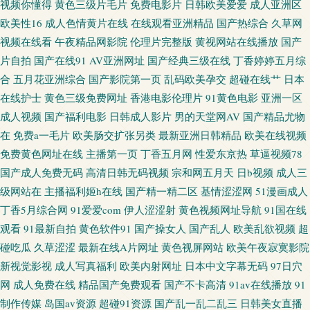
袜福利 国产精品乱码专区 丝袜性爱aV 99热色 狠狠撸日日操 91美眉网 老司
视频你懂得
黄色三级片毛片
免费电影片
日韩欧美爱爱
成人亚洲区
欧美性16
成人色情黄片在线
在线观看亚洲精品
国产热综合
久草网
机91在线 天天肏屄天天艹 国产传媒不卡 欧美精品3 午夜小电影 91做爱免费
视频在线看
午夜精品网影院
伦理片完整版
黄视网站在线播放
国产
片自拍
国产在线91
AV亚洲网址
国产经典三级在线
丁香婷婷五月综
视频 国产福利影院一 欧美国产专区 成人福利 四虎中文字幕 超碰视屏 色哟哟
合
五月花亚洲综合
国产影院第一页
乱码欧美孕交
超碰在线艹
日本
在线护士
黄色三级免费网址
香港电影伦理片
91黄色电影
亚洲一区
国产传媒 岛国午夜视频 麻豆熟女91 手机亚洲色在线 91情趣视频 福利视频在
成人视频
国产福利电影
日韩成人影片
男的天堂网AV
国产精品尤物
在
免费a一毛片
欧美肠交扩张另类
最新亚洲日韩精品
欧美在线视频
线 蜜臀91在线观看 韩日无码视频 91蜜臀久久 三级片在线导航 久草社区视频
免费黄色网址在线
主播第一页
丁香五月网
性爱东京热
草逼视频78
国产成人免费无码
高清日韩无码视频
宗和网五月天
日b视频
成人三
人妖啪啪网站 天美传果冻制片 超碰91人人 欧美毛片网 伊人婷婷麻豆 人人妻
级网站在
主播福利姬h在线
国产精一精二区
基情涩涩网
51漫画成人
丁香5月综合网
91爱爱com
伊人涩涩射
黄色视频网址导航
91国在线
人人干 成人午夜福利影院 四虎欧美性爱影院 91微拍网 国产视频在线看 日本
观看
91最新自拍
黄色软件91
国产操女人
国产乱人
欧美乱欲视频
超
毛片视频 www狼友 久久绯色 三级久久片久久草 黄色的网站 91大神啪视频
碰吃瓜
久草涩涩
最新在线A片网址
黄色视屏网站
欧美午夜寂寞影院
新视觉影视
成人写真福利
欧美内射网址
日本中文字幕无码
97日穴
大香蕉网伊 免费看草逼 香蕉AV 白虎美女爆操91 久久精品综合在线 四虎av在
网
成人免费在线
精品国产免费观看
国产不卡高清
91av在线播放
91
制作传媒
岛国av资源
超碰91资源
国产乱一乱二乱三
日韩美女直播