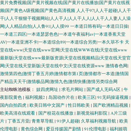
黄片免费视频|国产黄片视频在线|国产黄片在线播放|国产黄片在线视
频|国产黄色A级视频|国产黄色高清视频
人人干97|人人干超碰|人人干
干|人人干狠狠干视频网站|人人干人|人人干人人|人人干人人妻人人澡
网|人人精品自拍|人人鲁91|人人摸99
一本道日韩有码|一本道日日操|
一本道三四区|一本道瑟瑟色色|一本道午夜福利av|一本道香蕉天堂
AV|一本道亚洲不卡|一本道综合89|一本道综合另类|一本久荜不卡
天
堂在线www|天堂在线www官网|天堂在线WWW在线|天堂在线www
最新版|天堂在线www最新版资源|天堂在线视频精品|天堂在线天堂官
网|天堂在线天堂新版|天堂在线中文|天堂在线资源www
激情春色网|
激情第四色|激情丁香五月婷|激情都市第1页|激情都市一本道|激情国
产精品天天干|激情极品网|激情九色|激情快播|激情另类综合网
主站蜘蛛池模板：
妓四虎网址
|
求毛片网站
|
国产成人无码A区
|
午
夜影院黄色
|
福利视频2
|
岛国动作片在
|
欧美三区
|
91无码操逼视频
|
国内自拍四虎
|
欧美日韩中文国产
|
性日韩欧美
|
国产欧洲精品视频
|
欧美高清在线观看
|
国产校花在线播放
|
新视觉福利影院
|
A片三级
片
|
丁香五月亚
|
青青草导航
|
91伊人超碰
|
久草福利视频导航
|
欧美
伦理电影
|
黄色综合网
|
爱豆传媒国产剧情
|
91伦理电影
|
福利姬萌