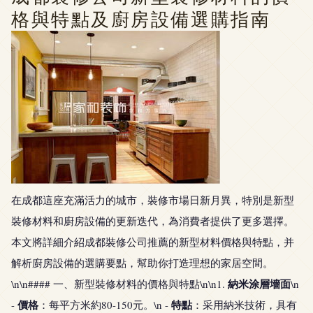
格與特點及廚房設備選購指南
在成都這座充滿活力的城市，裝修市場日新月異，特別是新型
裝修材料和廚房設備的更新迭代，為消費者提供了更多選擇。
本文將詳細介紹成都裝修公司推薦的新型材料價格與特點，并
解析廚房設備的選購要點，幫助你打造理想的家居空間。
納米涂層墻面
\n\n#### 一、新型裝修材料的價格與特點\n\n1.
\n
價格
特點
-
：每平方米約80-150元。\n -
：采用納米技術，具有