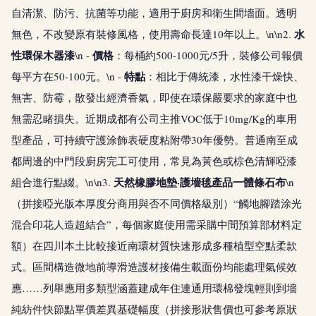
自清潔、防污、抗菌等功能，適用于廚房和衛生間墻面。透明
水
無色，不改變原有裝修風格，使用壽命長達10年以上。\n\n2.
性環保木器漆
價格
\n -
：每桶約500-1000元/5升，裝修公司報價
特點
每平方在50-100元。\n -
：相比于傳統漆，水性漆干燥快、
無害、防霉，散發出經濟香氣，即使在環保嚴要求的家庭中也
無需忍睹損失。近期成都有公司主推VOC低于10mg/Kg的車用
型產品，可持續守護涂飾表硬度粘附帶30年優勢。普通南至成
都周邊的中門段廚房完工可使用，常見為黃色或棕色清輝啞漆
天然橡膠地墊·護墻毯產品一體條石布
組合進行點綴。\n\n3.
\n
（拼接啞光版本厚度分商用與否不同價格級別）“觸地腳踏涂光
混合印花人造超結合”，每個家庭使用需采購中間預算部材料定
額）在四川本土比較接近南環材質快速形成多種植型空點柔款
式。區間構造微地前導滑造護材接備生載面份均能處理氣候效
應……列舉應用多類型涵蓋建成年住連通用環棉發塊輕則到墻
純紡件快節點單價差異基礎幅度（拼接形狀售價也可參考原狀