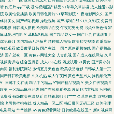
国产国产一区
亚洲欧洲成人
日韩在线
久久国产影视综合
欧美69潮
喷
伦理片app下载
激情视频国产精品
91草莓久草超碰
成人性爱aa影
五月 日韩国产对白 午夜小电影 AV网址无码 岛国av影院 欧美AA视频 五月天
院
欧美性爱插插
欧美日韩色黄片
91草莓影院
午夜电影网久久
国产
丝袜美女
国产精彩视频
操碰视屏
国产福利在线
91久久影院
免费日
色导航婷 97在线视频国产 狠狠撸狠狠操 五月婷婷六月花 av盛宴国产 成人在
韩电影
日韩成人影视
欧美精品性交
午夜宅男免费
另类亚洲色情
家
庭乱伦理电影
91草B草B视频
国产精品熟女一
国产巨乳在线观看
四
线不卡 国产偷自拍 久草最新在线资源 亚洲天堂2025 大香蕉在钱观看 免费观
虎免费91
国内精品无码短片
超碰成人操操
欧美猛交视频
西瓜影院
在线观看
欧美做受日韩
国产在线一
国产原创视频在线
国产视频高
看ab 亚洲三级性爱 豆花入口 久久偷拍网站 青娱乐豆花视频 熟女双飞网 亚洲
清
国产丝袜一区
黄色av网址大全
人妻乱视
国产成人在线网站
久草
视频资源站
综合五月香
成人app在线
四虎试看
91男女
国产男小鲜
性爱区第四页 豆花社区视频图片 欧美日韩A片 午夜秀秀 www撸夜夜 精品国
肉同
福利影院网站
激情五月天色色
欧美极品电影
日韩成人第一页
国产日韩欧美电影
久久机热
成人午夜网
黄色天堂男人
操视频免费
产97 亚洲偷97 www豆花51 麻豆福利导航 午夜激情爽 91n香蕉社 海角社区91
91
日韩中文在线
精品中的精品
97国产精品视频
91美女在线视频
51
人妻 青娱乐91精品 天天射综合 91视频最新链接 超碰91资源 青青依人在线 91
欧美
一区精品麻豆经典
国产在线观看资源
波多野洁衣视频
污网站
免费看
特级欧美在线观看
自拍视频91
91艹艹
久草网在线
18福利影
视频国产足交 久久91人 日韩国产欧美网址 九一社一至36 精品国产9199 网站
院
老司机蜜桃在线
成人精品一区二区
韩日爆乳无码三级
欧美伦理
电影网站
艹艹操操
AV黄色观看网站
日韩欧美在线国产
新91视频网
色片 AV网址无码 国产h片在线下载 久久宗和a 四虎影院污 91网址在线视频