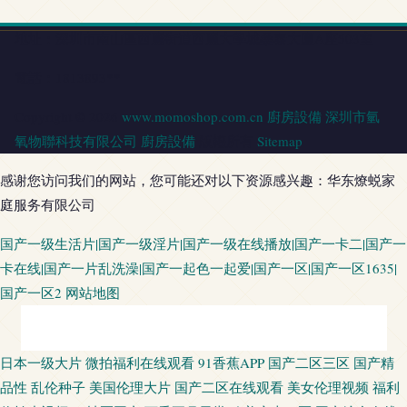
地址：深圳市南山區西麗街道西麗大學城桑泰大廈A座503室
電話：1813893**
Copyright © 2026
www.momoshop.com.cn
廚房設備
深圳市氫
氧物聯科技有限公司
廚房設備
版權所有
Sitemap
感谢您访问我们的网站，您可能还对以下资源感兴趣：华东燎蜕家
庭服务有限公司
国产一级生活片|国产一级淫片|国产一级在线播放|国产一卡二|国产一
卡在线|国产一片乱洗澡|国产一起色一起爱|国产一区|国产一区1635|
国产一区2
网站地图
日韩第九页 天堂少女 91大神网址 亚洲影院老司机V 亚洲性爱福利导航 肏屄
日本一级大片
微拍福利在线观看
91香蕉APP
国产二区三区
国产精
品性
乱伦种子
美国伦理大片
国产二区在线观看
美女伦理视频
福利
网页 97青青 91搭讪美女 午夜擼映画 中文字幕久久人妻 黄色免费小电影 欧美