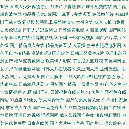
亚洲ab
成人少妇视频导航
91国产小青蛙
国产成年免费网站
国产视
频高清在线
精品香蕉
求a片网址
麻豆tv在线观看
在线撸丝片
91草碰
wwww无码 日韩无码狼友 东京热无码专区 日韩av免费网址 亚洲性色图 岛国
国产成人激情视频
黑料吃瓜精品偷拍
91大神合集
成人拍拍拍免费
电影网 久久偷拍视频导航 日本丰满少妇 亚洲另类激动视频 久艹视屏 一区二
香港伦理剧
日韩大片观看网址
日韩免费电影
91羞羞视频
国产网站
青草全福视在线
性导航影视AV
日本一级在线视频
国产好片浮力
91
区视屏 俺去也激情四射 欧美免费一线 午夜成人福利导航 91社抖音在线 黑人
久操
国产精品成人在线
精品免费看
人人看操碰
午夜伦理电影网
久
久国自产拍精品
高清乱码0
国产欧美
日韩三级黄色A片
伦理电影亚
黄色网 欧美特黄AAA 99色国产 精品自拍4 97超碰免费 欧美A片在线视频 91
洲国产
福利姬黄色网址
欧美伊人影院
丁香成人五月花
黄色网网址
女
久草视频最新网址
日韩大片在线看
久久亚洲人成
亚州色图乱伦
色伦理 韩日性爱网站 欧美综合色 亚洲操逼视频网站 99麻豆 欧美少女性性交
小说
国产va免费观看
国产人妖第二
成人影片h
91色婷婷瑟色
东京
热狠狠草
日韩精品观看
91最新国产精品
一级黄色网
91色色人妻
都
午夜亚洲无码 av福利资源导航 肏逼123 无码av观看韩国 肏屄五区 另类AV激
市激情婷婷
91精品国产91
云涩福利在线导航
91视色
午夜福利在线
网站
91直播
91处女
伊人网青青草
国产又爽又黄又无
久草福利资源
情 97超碰大香蕉 国产精品素人 欧美韩性生在线看 亚洲综合日韩在线 日本性
网
东方成人在线
国产一级免费大片
成年免费视频网站
国产在线播
放网站
亚洲日本视频
淫淫网网
成人影视国产在线
深夜福利网址
欧
爱自拍 国产精品自第 五月天青青草 97人人射 欧美成人性 午夜福利色片 91丝
美在线免费看
日夜夜欧美
国产大片中文字幕
国产片91
操久婷婷
91