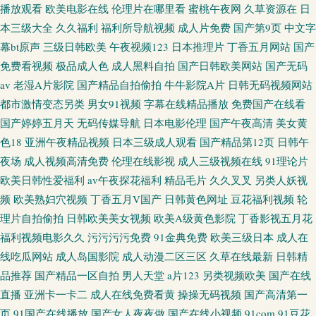
播放观看
欧美电影在线
伦理片在哪里看
蜜桃午夜网
久草资源在
日
本三级大全
久久福利
福利所导航视频
成人片免费
国产第9页
中文字
幕bt原声
三级日韩欧美
午夜视频123
日本推理片
丁香五月网站
国产
免费看视频
极品成人色
成人黑料自拍
国产日韩欧美网站
国产无码
av
老湿A片影院
国产精品自拍偷拍
牛牛影院A片
日韩无码视频网站
都市激情变态另类
男女91视频
字幕在线精品播放
免费国产在线看
国产婷婷五月天
无码传媒导航
日本电影伦理
国产午夜高清
美女黄
色18
亚洲午夜精品视频
日本三级成人观看
国产精品第12页
日韩午
夜场
成人视频高清免费
伦理在线影视
成人三级视频在线
91理论片
欧美日韩性爱福利
av午夜探花福利
精品毛片
久久叉叉
另类人妖视
频
欧美熟妇穴视频
丁香五月V国产
日韩黄色网址
豆花福利视频
轮
理片自拍偷拍
日韩欧美美女视频
欧美A级黄色影院
丁香影视五月花
福利视频电影久久
污污污污免费
91金典免费
欧美三级日本
成人在
线吃瓜网站
成人岛国影院
成人动漫二区三区
久草在线最新
日韩精
品推荐
国产精品一区自拍
男人天堂
a片123
另类视频欧美
国产在线
直播
亚洲卡一卡二
成人在线免费看黄
操操无码视频
国产高清第一
页
91国产在线播放
国产女人夜夜做
国产在线小视频
91com
91豆花