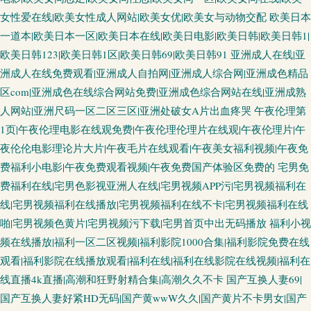
女性爱在线|欧美女性成人网站|欧美女优|欧美女与动物交配
欧美日本
一道本|欧美日本一区|欧美日本在线|欧美日电影|欧美日韩|欧美日韩1|
欧美日韩123|欧美日韩1区|欧美日韩69|欧美日韩91
亚洲成人在线|亚
洲成人在线免费观看|亚洲成人自拍网|亚洲成人综合网|亚洲成色精品
区com|亚洲成色在线综合网站免费|亚洲成色综合网站在线|亚洲成熟
人网站|亚洲尺码一区二区三区|亚洲处破女A片出血疼哭
午夜伦理第
1页|午夜伦理电影在线观免费|午夜伦理伦理片在线观|午夜伦理片|午
夜伦伦电影理论片大片|午夜毛片在线观看|午夜美女福利视频|午夜免
费福利小电影|午夜免费观看视频|午夜免费国产体验区免费的
宅男免
费福利在线|宅男色影视亚洲人在线|宅男视频APP污|宅男视频福利在
线|宅男视频福利在线播放|宅男视频福利在线不卡|宅男视频福利在线
啪|宅男视频色黄片|宅男视频污下载|宅男首页中出无码播放
福利小视
频在线播放|福利一区二区视频|福利影院1000合集|福利影院免费在线
观看|福利影院在线播放观看|福利在线|福利在线影院在线视频|福利在
线直播4k直播|高潮和狂野射精合集|高潮久久不卡
国产互换人妻69|
国产互换人妻好紧HD无码|国产黄wwW久久|国产黄片不卡男女|国产