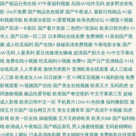
国产精品分类在线
97午夜福利视频
岛国AV动作无码
波多野吉依电
影
小h片免费
国产精品色色视屏
国产午夜成人
最新日韩精品
91福
超碰人人莫 韩欧美日久 亚洲情色国豆花 波多野洁依无码 美女搞黄免费91 亚
利视频导航
欧美喷水影院
91爱爱视频
欧美色图论坛
91榴莲小视频
国产高清一卡新区
国产看片资源
二色吧97资源站
欧美日韩另类0
91
洲国产精品久久 91视频国产网站 超碰97精品在线 老司机福利永久 日韩激情
华人
国产日韩一区二区
日本网站在线免费
免费潮喷
91原创国产视
频
成人吃瓜福利
国产在线9
操碰高清免费视频
午夜电影全集
国产
福利 www午夜 免费操逼下载 先锋影院光棍影院 97干超碰 大香蕉福利社区
AV无码
人妻系列
爱豆传媒倩女幽魂
超清国产剧大全
91中文字幕在
黄色婷婷网站 丝袜视频福利 avtt亚洲国产 福利你懂的 久久大香蕉伊人 亚洲
线
免费在线小视频
吃瓜福利小视频
免费91
国产日产亚洲精品
91社
在线高清
人人草香蕉
激情另类图片
亚洲欧美在线观看
成人三级成
二区成人 东京热人人中出 欧美性色A 五月丁香成人社区 超碰在线香蕉 黄色
人三级
欧美老女人bb
日日操第一页
91网豆花视频
91福利剧场
免费
影视观看
91视频国产自拍
国产美女在线视频
欧美又大
无码四虎
女
九一小视频 欧美色久在韩国 少妇自蔚 99爱99操 欧美国产激情 在线91 www
同激吻视频
极品性爱导航
欧美国产拳交喷奶
中文字幕第三页
超碰
成人影视
欧美日韩中文一区
手机看片1204
91色快播
福利撸影院
激
尤物 香蕉网址 黑丝袜被捅内射 九九热这里 五月香蕉网 91手机小视频 大香蕉
情五月天国产
综合网五月天
美女主播青草
国产高清不卡视频
四虎
影视
欧美一区在线
操碰视频
五月天婷婷欧美
欧美大BB
国产福利啪
A片 日本综合色网 岛国成人网 日韩awww新片 国产精品爰搞 欧美熟女交 91
啪
欧洲成人午夜精品
国产精品美乳
男人操蜜桃视频
无码射精网站
18成年人网站
日本高清电影网
男女啪啪午夜视频
免费电影在线观看
视频免费试看 豆花日韩精品 久草婷婷 日本三级官方网 亚洲系列午夜福利