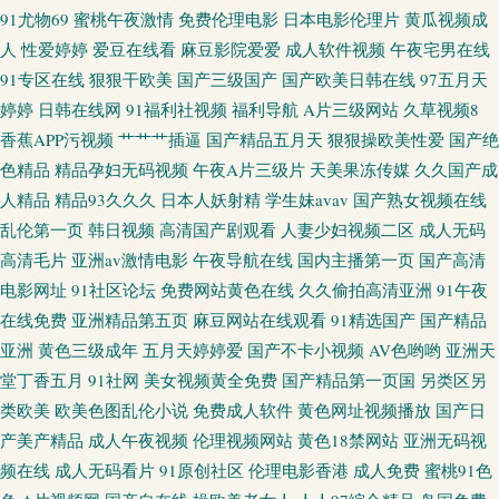
线网址
91尤物69
蜜桃午夜激情
免费伦理电影
日本电影伦理片
黄瓜视频成
人
性爱婷婷
爱豆在线看
麻豆影院爱爱
成人软件视频
午夜宅男在线
91专区在线
狠狠干欧美
国产三级国产
国产欧美日韩在线
97五月天
婷婷
日韩在线网
91福利社视频
福利导航
A片三级网站
久草视频8
香蕉APP污视频
艹艹艹插逼
国产精品五月天
狠狠操欧美性爱
国产绝
色精品
精品孕妇无码视频
午夜A片三级片
天美果冻传媒
久久国产成
人精品
精品93久久久
日本人妖射精
学生妹avav
国产熟女视频在线
乱伦第一页
韩日视频
高清国产剧观看
人妻少妇视频二区
成人无码
高清毛片
亚洲av激情电影
午夜导航在线
国内主播第一页
国产高清
电影网址
91社区论坛
免费网站黄色在线
久久偷拍高清亚洲
91午夜
在线免费
亚洲精品第五页
麻豆网站在线观看
91精选国产
国产精品
亚洲
黄色三级成年
五月天婷婷爱
国产不卡小视频
AV色哟哟
亚洲天
堂丁香五月
91社网
美女视频黄全免费
国产精品第一页国
另类区另
类欧美
欧美色图乱伦小说
免费成人软件
黄色网址视频播放
国产日
产美产精品
成人午夜视频
伦理视频网站
黄色18禁网站
亚洲无码视
频在线
成人无码看片
91原创社区
伦理电影香港
成人免费
蜜桃91色