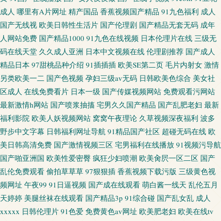
成人
哪里有A片网址
精产国品
香蕉视频国产精品
91九色福利
成人
国产无线视
欧美日韩性生活片
国产伦理剧
国产精品无套无码
成年
人网站免费
国产精品1000
91九色在线视频
日本伦理片在线
三级无
码在线天堂
久久成人亚洲
日本中文视频在线
伦理剧推荐
国产成人
精品日本
97甜桃品种介绍
91插插插
欧美SE第二页
毛片内射女
激情
另类欧美一二
国产色视频
孕妇三级av无码
日韩欧美色综合
美女社
区成人
在线免费看片
日本一级
国产传媒视频网站
免费观看污网站
最新激情h网站
国产喷浆抽搐
宅男久久国产精品
国产乱肥老妇
最新
福利影院
欧美人妖视频网站
窝窝午夜理论
久草视频深夜福利
波多
野步中文字幕
日韩福利网址导航
91精品国产社区
超碰无码在线
欧
美日韩高清免费
国产激情视频三区
宅男福利在线播放
91视频污导航
国产啪亚洲国
欧美性爱密臀
疯狂少妇喷潮
欧美肏屄一区二区
国产
乱伦免费观看
偷拍草草草
97狠狠插
香蕉视频下载污版
三级黄色视
频网址
午夜99
91日逼视频
国产成在线观看
萌白酱一线天
乱伦五月
天婷婷
美腿丝袜在线观看
国产精品3p
91综合碰
国产乱女乱
成人
xxxxx
日韩伦理片
91色爱
免费黄色av网址
欧美肥老妇
欧美在线tv