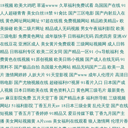
18视频
欧美大鸡吧
草逼wwww
久草福利免费试看
岛国国产在线
91
人人超碰青青
美女白丝18禁
91肏比
国产三区电影
国产内射后入在
线
黄色网址网站网址
97超在线视
免费视频网站
精品欧美精品v
欧
美操碰
欧美二级片网址
精品成人无码视频
男女午夜福利影院
欧美
三级电影
免费黄色网址
成年版快手
日韩福利无码
四虎四房
亚洲AV
在线豆花
亚洲区成人
美女黄片免费观看
三级网站视频网
成人日韩
精品
日韩福利专区
欧美二区女同
国产精品一区91
小x导航福利
免
费黄色在线视频
91原创视频
欧美日韩小视频
国产成人在线无码
91
黑料不
国产极品自拍
岛国最大色网站
精品无码国产二品
欧美一及
片
激情网婷婷
人妖大片
91天堂影视
国产www
成年人伦理片
高清日
韩电影
国产尤物视频在线
超碰福利97视屏
91看片入口
日本国产成
人视频
日本日韩欧美在线
黄色资料入口
黄色网三级毛片
最新黄色
av
麻豆影院免费
五月天堂丁香
国产精品水多
福利所导航
三级视频
网站J
51福利影院
丁香五月天av
18日本三级全黄
乱伦天堂
国产在线
短视频
丁香五月丁香婷婷
91精品又
爱豆传媒下载
丁香九月国产主
播
美女网站视频黄
A片com
美女福利在线观看
狼人激情网
伦理片香