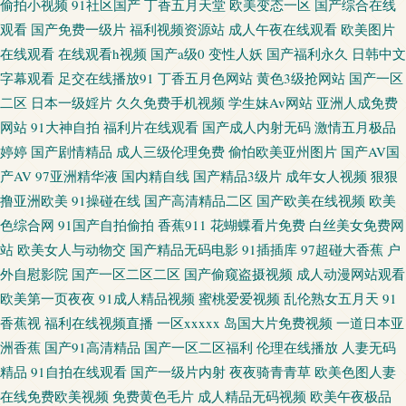
偷拍小视频
91社区国产
丁香五月天堂
欧美变态一区
国产综合在线
观看
国产免费一级片
福利视频资源站
成人午夜在线观看
欧美图片
在线性生活 尤物天天干 爱豆传媒麻豆 东京热无码专区 欧美色图网站 亚洲天
在线观看
在线观看h视频
国产a级0
变性人妖
国产福利永久
日韩中文
字幕观看
足交在线播放91
丁香五月色网站
黄色3级抢网站
国产一区
堂东京热 黄色视频网址大全 91资源总站 欧美A∨ 日本瑟天堂 91社区视频网
二区
日本一级婬片
久久免费手机视频
学生妹Av网站
亚洲人成免费
网站
91大神自拍
福利片在线观看
国产成人内射无码
激情五月极品
站 国产熟女91 日本欧美国产在线 在线H版电影 超碰爱超 黄色网入口站91 人
婷婷
国产剧情精品
成人三级伦理免费
偷怕欧美亚州图片
国产AV国
人色人人色 亚州成人在线 97亚洲涩 国产精品八戒碰 欧美日韩在线免费 午夜
产AV
97亚洲精华液
国内精自线
国产精品3级片
成年女人视频
狠狠
撸亚洲欧美
91操碰在线
国产高清精品二区
国产欧美在线视频
欧美
免费福利影院 91精品资源网 成人性爱综合国产 久久男同 天天肏屄天天艹 91
色综合网
91国产自拍偷拍
香蕉911
花蝴蝶看片免费
白丝美女免费网
站
欧美女人与动物交
国产精品无码电影
91插插库
97超碰大香蕉
户
起碰在线观看 伦理在线视频免费 亚州性网 亚洲老湿机 抖阴蜜桃 日韩黄页网
外自慰影院
国产一区二区二区
国产偷窥盗摄视频
成人动漫网站观看
欧美第一页夜夜
91成人精品视频
蜜桃爱爱视频
乱伦熟女五月天
91
站 午夜福利三区免费 在线黑丝91 肏屄精品一区二区 另类国产在线 91精品熟
香蕉视
福利在线视频直播
一区xxxxx
岛国大片免费视频
一道日本亚
洲香蕉
国产91高清精品
国产一区二区福利
伦理在线播放
人妻无码
妇 一本道ab在线 伊人大香蕉黄色 成人黄色三级 久久婷婷婷 人人摸人人干人
精品
91自拍在线观看
国产一级片内射
夜夜骑青青草
欧美色图人妻
在线免费欧美视频
免费黄色毛片
成人精品无码视频
欧美午夜极品
人 51福利社区 超碰97制服 91传媒性爱视频 福利视频导航极品 欧美h喷 91草