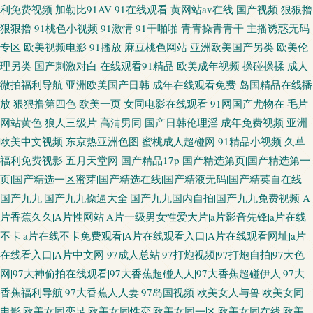
利免费视频
加勒比91AV
91在线观看
黄网站av在线
国产视频
狠狠擼
狠狠擼
91桃色小视频
91激情
91干啪啪
青青操青青干
主播诱惑无码
专区
欧美视频电影
91播放
麻豆桃色网站
亚洲欧美国产另类
欧美伦
理另类
国产刺激对白
在线观看91精品
欧美成年视频
操碰操揉
成人
微拍福利导航
亚洲欧美国产日韩
成年在线观看免费
岛国精品在线播
放
狠狠撸第四色
欧美一页
女同电影在线观看
91网国产尤物在
毛片
网站黄色
狼人三级片
高清男同
国产日韩伦理淫
成年免费视频
亚洲
欧美中文视频
东京热亚洲色图
蜜桃成人超碰网
91精品小视频
久草
福利免费视影
五月天堂网
国产精品17p
国产精选第页|国产精选第一
页|国产精选一区蜜芽|国产精选在线|国产精液无码|国产精英自在线|
国产九九|国产九九操逼大全|国产九九国内自拍|国产九九免费视频
A
片香蕉久久|A片性网站|A片一级男女性爱大片|a片影音先锋|a片在线
不卡|a片在线不卡免费观看|A片在线观看入口|A片在线观看网址|a片
在线看入口|A片中文网
97成人总站|97打炮视频|97打炮自拍|97大色
网|97大神偷拍在线观看|97大香蕉超碰人人|97大香蕉超碰伊人|97大
香蕉福利导航|97大香蕉人人妻|97岛国视频
欧美女人与兽|欧美女同
电影|欧美女同恋足|欧美女同性恋|欧美女同一区|欧美女同在线|欧美